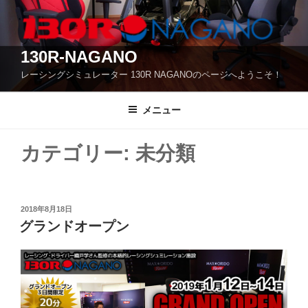
コ
ン
テ
130R-NAGANO
ン
ツ
レーシングシミュレーター 130R NAGANOのページへようこそ！
へ
ス
メニュー
キ
ッ
カテゴリー:
未分類
プ
投
2018年8月18日
稿
グランドオープン
日: