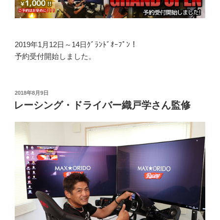
2019年1月12日～14日ｸﾞﾗﾝﾄﾞｵｰﾌﾟﾝ！
予約受付開始しました。
投
2018年8月9日
稿
レーシング・ドライバー織戸学さん監修
日: