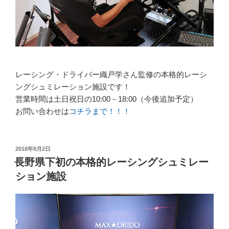
レーシング・ドライバー織戸学さん監修の本格的レーシ
ングシュミレーション施設です！
営業時間は土日祝日の10:00－18:00（今後追加予定）
お問い合わせは
コチラまで！！！
投
2018年8月2日
稿
長野県下初の本格的レーシングシュミレー
日:
ション施設